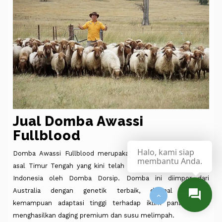
Jual Domba Awassi
Fullblood
Halo, kami siap
Domba Awassi Fullblood merupakan jenis domba unggulan
membantu Anda.
asal Timur Tengah yang kini telah berhasil dikembangkan di
Indonesia oleh Domba Dorsip. Domba ini diimpor dari
Australia dengan genetik terbaik, dikenal memiliki
kemampuan adaptasi tinggi terhadap iklim panas, serta
menghasilkan daging premium dan susu melimpah.