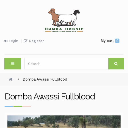
My cart
0
Login
Register
Domba Awassi Fullblood
Domba Awassi Fullblood