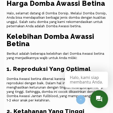
Harga Domba Awassi Betina
Halo, selamat datang di Domba Dorsip. Melalui Domba Dorsip,
Anda bisa mendapatkan berbagai jenis domba dengan kualitas
unggul. Salah satu domba yang kami rekomendasikan untuk
peternakan Anda adalah Domba Awassi betina.
Kelebihan Domba Awassi
Betina
Berikut adalah beberapa kelebihan dari Domba Awassi betina
yang menjadikannya wajib untuk Anda miliki:
1. Reproduksi Yang Optimal
Halo, kami siap
Domba Awassi betina dikenal karena dapat melakukan
membantu Anda.
reproduksi dengan baik. Dalam hal ini, domba jenis ini mampu
menghasilkan keturunan dengan tingkat kelangsungan hidup
yang tinggi. Sehingga, domba ini cocok dikawinkan dengan
Domba Awassi Jantan Fullblood, yang mampu menghasilkan
1-2 ekor anak per kelahiran.
2. Ketahanan Yang Tinggi