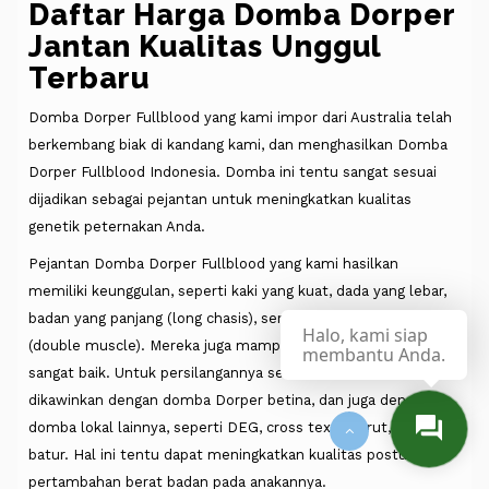
Daftar Harga Domba Dorper
Jantan Kualitas Unggul
Terbaru
Domba Dorper Fullblood yang kami impor dari Australia telah
berkembang biak di kandang kami, dan menghasilkan Domba
Dorper Fullblood Indonesia. Domba ini tentu sangat sesuai
dijadikan sebagai pejantan untuk meningkatkan kualitas
genetik peternakan Anda.
Pejantan Domba Dorper Fullblood yang kami hasilkan
memiliki keunggulan, seperti kaki yang kuat, dada yang lebar,
badan yang panjang (long chasis), serta pantat yang berotot
Halo, kami siap
(double muscle). Mereka juga mampu bereproduksi dengan
membantu Anda.
sangat baik. Untuk persilangannya sendiri, domba ini cocok
dikawinkan dengan domba Dorper betina, dan juga dengan
domba lokal lainnya, seperti DEG, cross texel, garut, dan
batur. Hal ini tentu dapat meningkatkan kualitas postur dan
pertambahan berat badan pada anakannya.