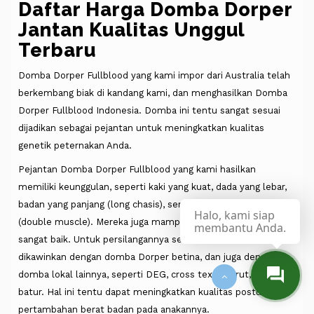
Daftar Harga Domba Dorper
Jantan Kualitas Unggul
Terbaru
Domba Dorper Fullblood yang kami impor dari Australia telah
berkembang biak di kandang kami, dan menghasilkan Domba
Dorper Fullblood Indonesia. Domba ini tentu sangat sesuai
dijadikan sebagai pejantan untuk meningkatkan kualitas
genetik peternakan Anda.
Pejantan Domba Dorper Fullblood yang kami hasilkan
memiliki keunggulan, seperti kaki yang kuat, dada yang lebar,
badan yang panjang (long chasis), serta pantat yang berotot
Halo, kami siap
(double muscle). Mereka juga mampu bereproduksi dengan
membantu Anda.
sangat baik. Untuk persilangannya sendiri, domba ini cocok
dikawinkan dengan domba Dorper betina, dan juga dengan
domba lokal lainnya, seperti DEG, cross texel, garut, dan
batur. Hal ini tentu dapat meningkatkan kualitas postur dan
pertambahan berat badan pada anakannya.