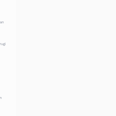
ian
rugi
an