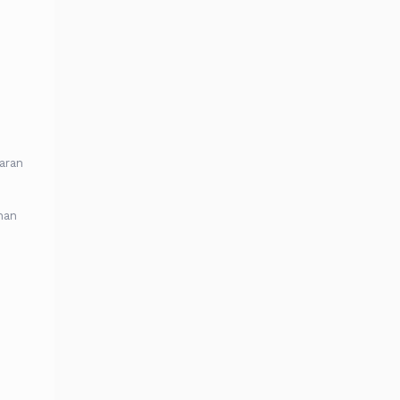
aran
han