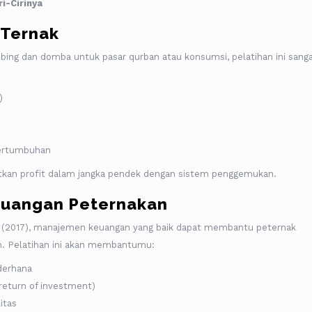
i-Cirinya
 Ternak
ing dan domba untuk pasar qurban atau konsumsi, pelatihan ini sang
)
ertumbuhan
atkan profit dalam jangka pendek dengan sistem penggemukan.
euangan Peternakan
l. (2017), manajemen keuangan yang baik dapat membantu peternak
n. Pelatihan ini akan membantumu:
derhana
return of investment)
itas