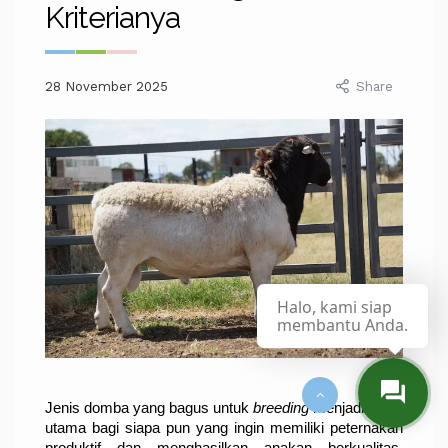
Kriterianya
28 November 2025
Share
Halo, kami siap
membantu Anda.
Jenis domba yang bagus untuk 
breeding
 menjadi kunci 
utama bagi siapa pun yang ingin memiliki peternakan 
produktif dan menghasilkan anakan berkualitas. 