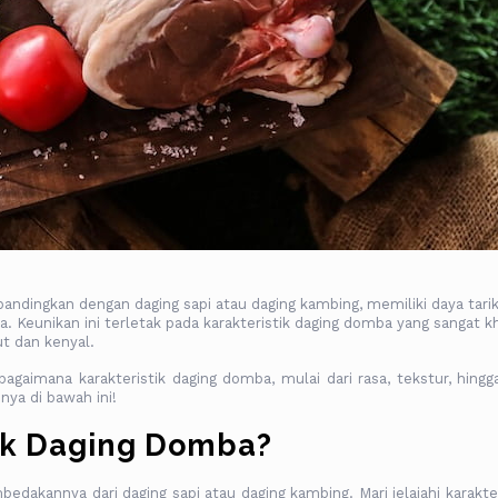
ndingkan dengan daging sapi atau daging kambing, memiliki daya tarik
 Keunikan ini terletak pada karakteristik daging domba yang sangat k
ut dan kenyal.
bagaimana karakteristik daging domba, mulai dari rasa, tekstur, hingg
nya di bawah ini!
ik Daging Domba?
dakannya dari daging sapi atau daging kambing. Mari jelajahi karakter