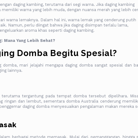
gan daging kambing, terutama dari segi warna. Jika daging kambing
memiliki warna yang lebih muda, dengan nuansa merah yang lebih cer
t dari warna lemaknya. Dalam hal ini, warna lemak yang cenderung putih
ik. Namun, perlu diingat bahwa jika daging disimpan terlalu lama,
ngeluarkan aroma khas seperti daging kambing.
: Mana Yang Lebih Sehat?
ing Domba Begitu Spesial?
ng domba, mari jelajahi mengapa daging domba sangat spesial dan b
ing lainnya.
 terutama tergantung pada tempat domba tersebut dipelihara. Misa
ng ringan dan lembut, sementara domba Australia cenderung memiliki
kan penggemar daging domba menyesuaikan pengalaman makan mereka s
masak
a dalam berbagai metode memasak. Mulai dari, pemanggangan, hingga 