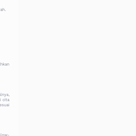
ah.
ahkan
lnya,
 cita
esuai
slow-