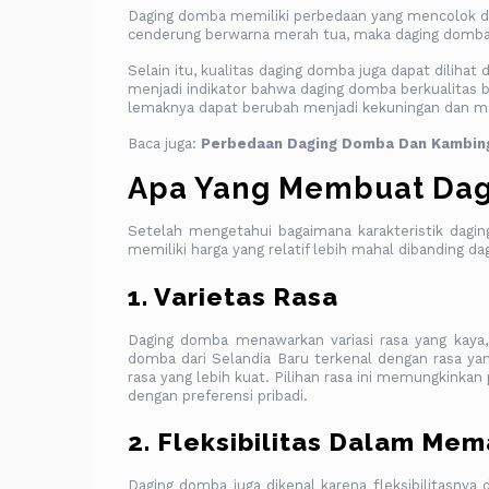
Daging domba memiliki perbedaan yang mencolok den
cenderung berwarna merah tua, maka daging domba 
Selain itu, kualitas daging domba juga dapat diliha
menjadi indikator bahwa daging domba berkualitas ba
lemaknya dapat berubah menjadi kekuningan dan me
Baca juga:
Perbedaan Daging Domba Dan Kambing
Apa Yang Membuat Dag
Setelah mengetahui bagaimana karakteristik dagi
memiliki harga yang relatif lebih mahal dibanding dag
1. Varietas Rasa
Daging domba menawarkan variasi rasa yang kaya,
domba dari Selandia Baru terkenal dengan rasa ya
rasa yang lebih kuat. Pilihan rasa ini memungkin
dengan preferensi pribadi.
2. Fleksibilitas Dalam Me
Daging domba juga dikenal karena fleksibilitasny