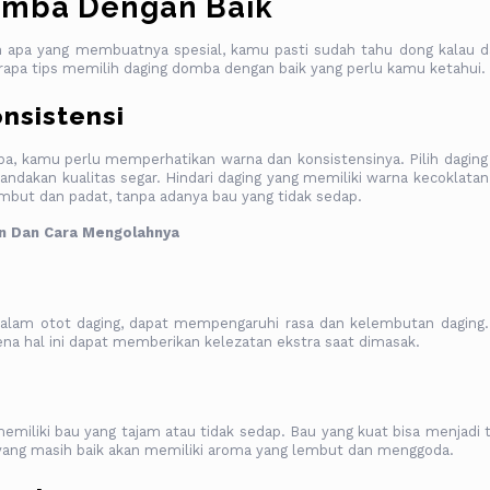
omba Dengan Baik
 apa yang membuatnya spesial, kamu pasti sudah tahu dong kalau d
erapa tips memilih daging domba dengan baik yang perlu kamu ketahui.
nsistensi
 kamu perlu memperhatikan warna dan konsistensinya. Pilih daging
akan kualitas segar. Hindari daging yang memiliki warna kecoklatan
mbut dan padat, tanpa adanya bau yang tidak sedap.
n Dan Cara Mengolahnya
 dalam otot daging, dapat mempengaruhi rasa dan kelembutan daging. 
na hal ini dapat memberikan kelezatan ekstra saat dimasak.
miliki bau yang tajam atau tidak sedap. Bau yang kuat bisa menjadi 
g yang masih baik akan memiliki aroma yang lembut dan menggoda.