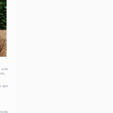
 unik
has,
a apa
istik