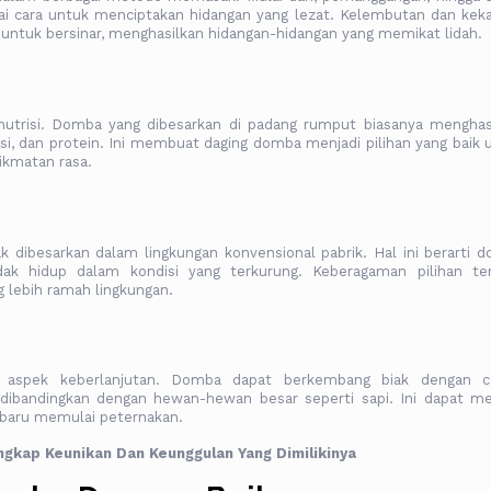
ai cara untuk menciptakan hidangan yang lezat. Kelembutan dan kek
untuk bersinar, menghasilkan hidangan-hidangan yang memikat lidah.
 nutrisi. Domba yang dibesarkan di padang rumput biasanya menghas
i, dan protein. Ini membuat daging domba menjadi pilihan yang baik 
kmatan rasa.
k dibesarkan dalam lingkungan konvensional pabrik. Hal ini berarti 
dak hidup dalam kondisi yang terkurung. Keberagaman pilihan t
 lebih ramah lingkungan.
 aspek keberlanjutan. Domba dapat berkembang biak dengan c
 dibandingkan dengan hewan-hewan besar seperti sapi. Ini dapat me
g baru memulai peternakan.
kap Keunikan Dan Keunggulan Yang Dimilikinya