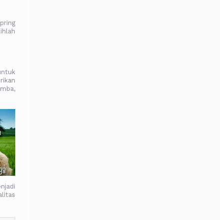
pring
ihlah
untuk
rikan
omba,
njadi
litas