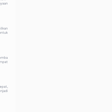
ayaan
ilkan
untuk
domba
empat
epat,
njadi