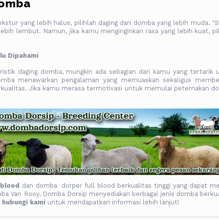
Domba
stur yang lebih halus, pilihlah daging dari domba yang lebih muda. "S
ebih lembut. Namun, jika kamu menginginkan rasa yang lebih kuat, pil
lu Dipahami
ristik daging domba, mungkin ada sebagian dari kamu yang tertarik 
domba menawarkan pengalaman yang memuaskan sekaligus membe
kualitas. Jika kamu merasa termotivasi untuk memulai peternakan d
 blood
dan domba dorper full blood berkualitas tinggi yang dapat me
mba Van Rooy, Domba Dorsip menyediakan berbagai jenis domba berkua
a
hubungi kami
untuk mendapatkan informasi lebih lanjut!