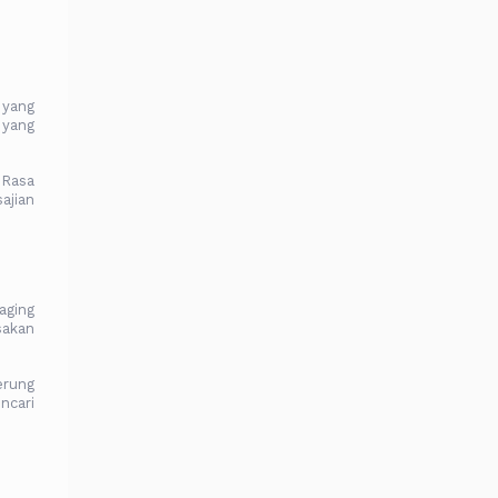
 yang
 yang
 Rasa
ajian
aging
sakan
erung
ncari