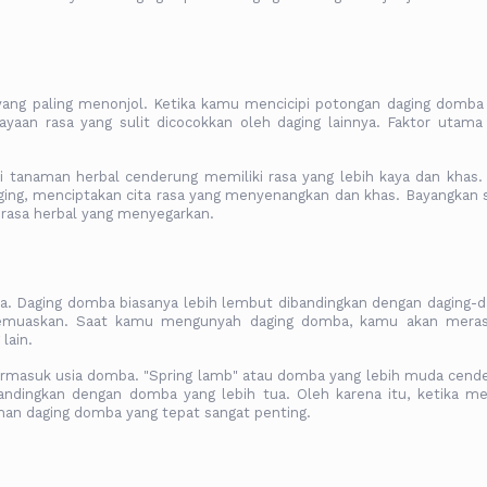
 yang paling menonjol. Ketika kamu mencicipi potongan daging domba
aan rasa yang sulit dicocokkan oleh daging lainnya. Faktor utama
 tanaman herbal cenderung memiliki rasa yang lebih kaya dan khas.
ing, menciptakan cita rasa yang menyenangkan dan khas. Bayangkan s
rasa herbal yang menyegarkan.
a. Daging domba biasanya lebih lembut dibandingkan dengan daging-d
emuaskan. Saat kamu mengunyah daging domba, kamu akan mera
lain.
, termasuk usia domba. "Spring lamb" atau domba yang lebih muda cend
andingkan dengan domba yang lebih tua. Oleh karena itu, ketika me
an daging domba yang tepat sangat penting.