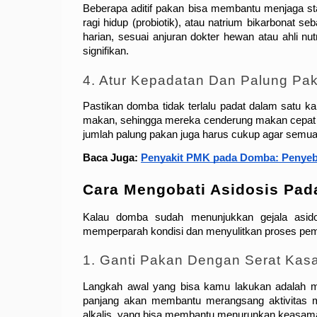
Beberapa aditif pakan bisa membantu menjaga st
ragi hidup (probiotik), atau natrium bikarbonat 
harian, sesuai anjuran dokter hewan atau ahli nut
signifikan.
4. Atur Kepadatan Dan Palung Pa
Pastikan domba tidak terlalu padat dalam satu k
makan, sehingga mereka cenderung makan cepat dan
jumlah palung pakan juga harus cukup agar semu
Baca Juga: 
Penyakit PMK pada Domba: Penyeba
Cara Mengobati Asidosis Pa
Kalau domba sudah menunjukkan gejala asidos
memperparah kondisi dan menyulitkan proses pem
1. Ganti Pakan Dengan Serat Kas
Langkah awal yang bisa kamu lakukan adalah men
panjang akan membantu merangsang aktivitas men
alkalis, yang bisa membantu menurunkan keasama