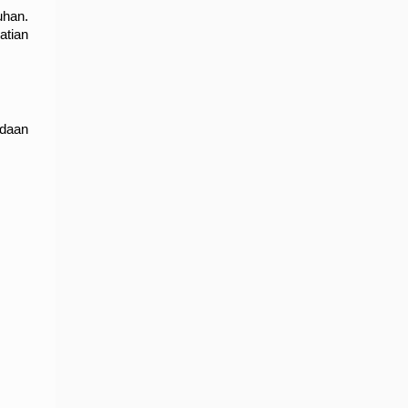
han. 
tian 
daan 