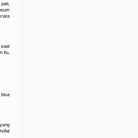
ati, 
nsum 
cara 
saat 
itu, 
bisa 
yang 
ifat 
.