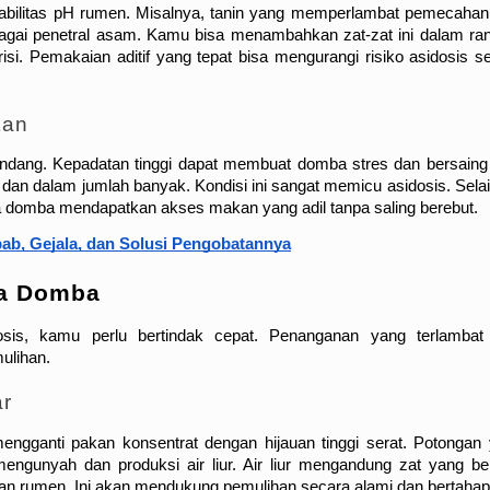
abilitas pH rumen. Misalnya, tanin yang memperlambat pemecahan p
sebagai penetral asam. Kamu bisa menambahkan zat-zat ini dalam ra
risi. Pemakaian aditif yang tepat bisa mengurangi risiko asidosis se
kan
andang. Kepadatan tinggi dapat membuat domba stres dan bersaing 
 dalam jumlah banyak. Kondisi ini sangat memicu asidosis. Selain 
a domba mendapatkan akses makan yang adil tanpa saling berebut.
b, Gejala, dan Solusi Pengobatannya
da Domba
is, kamu perlu bertindak cepat. Penanganan yang terlambat 
ulihan.
ar
gganti pakan konsentrat dengan hijauan tinggi serat. Potongan 
gunyah dan produksi air liur. Air liur mengandung zat yang bers
n rumen. Ini akan mendukung pemulihan secara alami dan bertahap