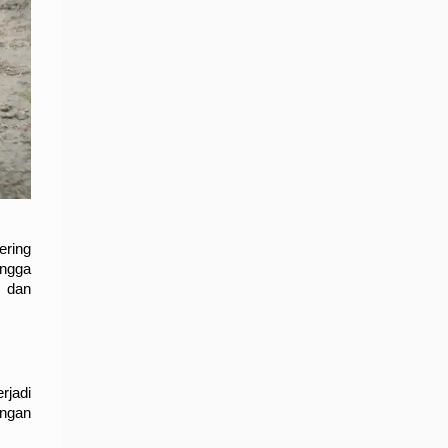
ring 
ngga 
 dan 
jadi 
ngan 