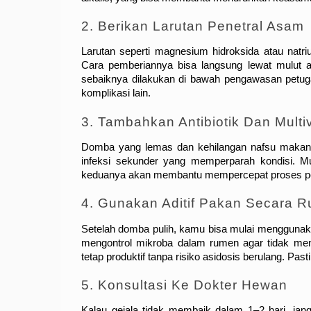
2. Berikan Larutan Penetral Asam
Larutan seperti magnesium hidroksida atau natr
Cara pemberiannya bisa langsung lewat mulut ata
sebaiknya dilakukan di bawah pengawasan petugas
komplikasi lain.
3. Tambahkan Antibiotik Dan Multi
Domba yang lemas dan kehilangan nafsu makan sa
infeksi sekunder yang memperparah kondisi. Mu
keduanya akan membantu mempercepat proses 
4. Gunakan Aditif Pakan Secara Ru
Setelah domba pulih, kamu bisa mulai menggunakan ad
mengontrol mikroba dalam rumen agar tidak men
tetap produktif tanpa risiko asidosis berulang. Pa
5. Konsultasi Ke Dokter Hewan
Kalau gejala tidak membaik dalam 1–2 hari, ja