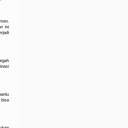
men. 
 ini 
jadi 
egah 
nasi 
antu 
bisa 
ukan 