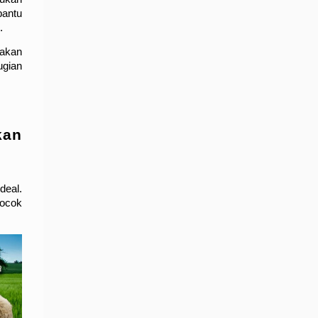
antu 
.
akan 
gian 
an 
eal. 
ocok 