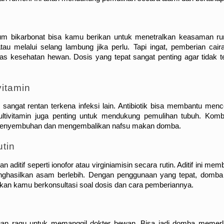
ium bikarbonat bisa kamu berikan untuk menetralkan keasaman ru
u melalui selang lambung jika perlu. Tapi ingat, pemberian cairan
 kesehatan hewan. Dosis yang tepat sangat penting agar tidak ter
vitamin
ngat rentan terkena infeksi lain. Antibiotik bisa membantu menc
ltivitamin juga penting untuk mendukung pemulihan tubuh. Kombi
penyembuhan dan mengembalikan nafsu makan domba.
tin
itif seperti ionofor atau virginiamisin secara rutin. Aditif ini memb
ghasilkan asam berlebih. Dengan penggunaan yang tepat, domba 
stikan kamu berkonsultasi soal dosis dan cara pemberiannya.
ngan ragu untuk memanggil dokter hewan. Bisa jadi domba memerl