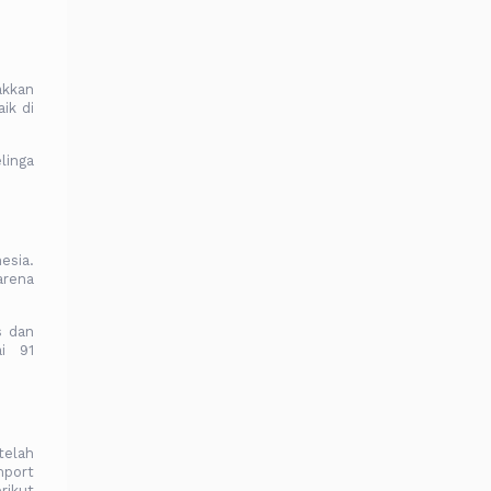
akkan
ik di
linga
esia.
arena
s dan
ai 91
telah
mport
rikut