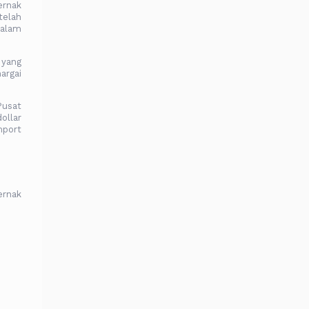
ernak
telah
dalam
 yang
argai
Pusat
ollar
mport
ernak