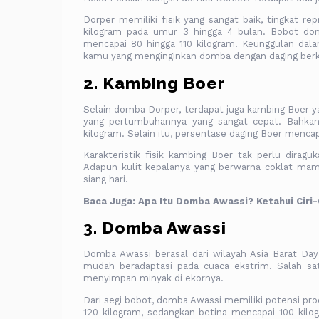
Dorper memiliki fisik yang sangat baik, tingkat r
kilogram pada umur 3 hingga 4 bulan. Bobot dom
mencapai 80 hingga 110 kilogram. Keunggulan dal
kamu yang menginginkan domba dengan daging berku
2. Kambing Boer
Selain domba Dorper, terdapat juga kambing Boer y
yang pertumbuhannya yang sangat cepat. Bahkan
kilogram. Selain itu, persentase daging Boer menca
Karakteristik fisik kambing Boer tak perlu diragu
Adapun kulit kepalanya yang berwarna coklat mamp
siang hari.
Baca Juga:
Apa Itu Domba Awassi? Ketahui Ciri-
3. Domba Awassi
Domba Awassi berasal dari wilayah Asia Barat Da
mudah beradaptasi pada cuaca ekstrim. Salah 
menyimpan minyak di ekornya.
Dari segi bobot, domba Awassi memiliki potensi pro
120 kilogram, sedangkan betina mencapai 100 kilog