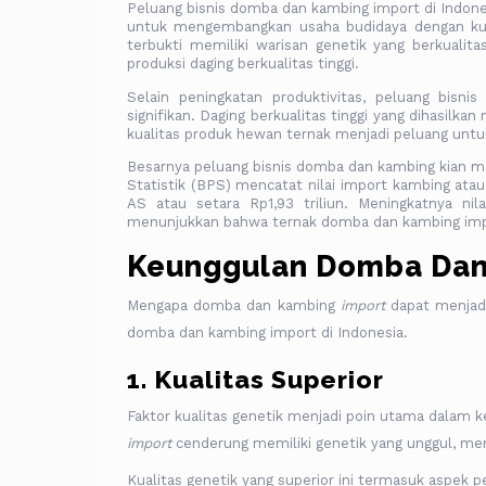
Peluang bisnis domba dan kambing import di Indones
untuk mengembangkan usaha budidaya dengan kual
terbukti memiliki warisan genetik yang berkuali
produksi daging berkualitas tinggi.
Selain peningkatan produktivitas, peluang bi
signifikan. Daging berkualitas tinggi yang dihasilk
kualitas produk hewan ternak menjadi peluang untu
Besarnya peluang bisnis domba dan kambing kian meni
Statistik (BPS) mencatat nilai import kambing ata
AS atau setara Rp1,93 triliun. Meningkatnya n
menunjukkan bahwa ternak domba dan kambing import
Keunggulan Domba Dan
Mengapa domba dan kambing
import
dapat menjadi
domba dan kambing import di Indonesia.
1. Kualitas Superior
Faktor kualitas genetik menjadi poin utama dala
import
cenderung memiliki genetik yang unggul, mem
Kualitas genetik yang superior ini termasuk aspek p