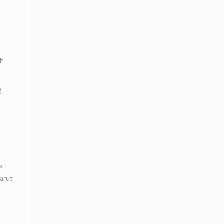
ah
g
si
arut