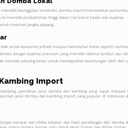
an Domba Lokal
a memiliki keunggulan tersendiri, domba
import
menawarkan pertumbu
ini memiliki produktivitas tinggi dalam hal bobot badan dan kualitas
ntuk investasi jangka panjang.
sar
, baik untuk konsumsi pribadi maupun kebutuhan bisnis seperti restor
domba dengan kualitas premium yang memiliki tekstur lembut dan leb
nak memiliki peluang besar untuk mendapatkan keuntungan lebih dari 
 Kambing Import
ambing, pemilihan jenis domba dan kambing yang tepat menjadi 
sejumlah jenis domba dan kambing import yang populer di Indonesia 
per berasal dari Afrika Selatan dan hasil persilangan dari domba B
enis utama domba Dorper, yaitu Black Head Dorper dan White Dorper.