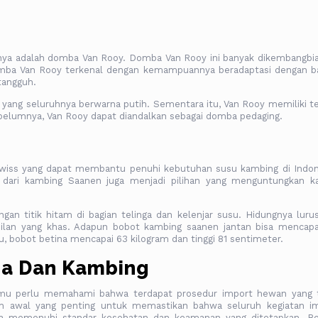
tnya adalah domba Van Rooy. Domba Van Rooy ini banyak dikembangbi
 domba Van Rooy terkenal dengan kemampuannya beradaptasi dengan ba
 tangguh.
ang seluruhnya berwarna putih. Sementara itu, Van Rooy memiliki te
elumnya, Van Rooy dapat diandalkan sebagai domba pedaging.
iss yang dapat membantu penuhi kebutuhan susu kambing di Indon
g dari kambing Saanen juga menjadi pilihan yang menguntungkan k
an titik hitam di bagian telinga dan kelenjar susu. Hidungnya luru
ilan yang khas. Adapun bobot kambing saanen jantan bisa mencap
u, bobot betina mencapai 63 kilogram dan tinggi 81 sentimeter.
a Dan Kambing
mu perlu memahami bahwa terdapat prosedur import hewan yang 
kah awal yang penting untuk memastikan bahwa seluruh kegiatan i
ta memenuhi standar kesehatan dan keamanan yang ditetapkan. Be