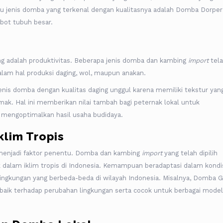
atu jenis domba yang terkenal dengan kualitasnya adalah Domba Dorper
bot tubuh besar.
ng adalah produktivitas. Beberapa jenis domba dan kambing
import
tel
 dalam hal produksi daging, wol, maupun anakan.
jenis domba dengan kualitas daging unggul karena memiliki tekstur yan
emak. Hal ini memberikan nilai tambah bagi peternak lokal untuk
n mengoptimalkan hasil usaha budidaya.
klim Tropis
a menjadi faktor penentu. Domba dan kambing
import
yang telah dipilih
k dalam iklim tropis di Indonesia. Kemampuan beradaptasi dalam kondi
lingkungan yang berbeda-beda di wilayah Indonesia. Misalnya, Domba G
baik terhadap perubahan lingkungan serta cocok untuk berbagai model