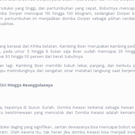
eproduksi yang tinggi, dan pertumbuhan yang cepat. Bobotnya mencap
ba Dorper mencapai 110 hingga 130 kilogram, sedangkan Dorper b
am pertumbuhan ini menjadikan domba Dorper sebagai pilihan cerdas
alitas.
ang berasal dari Afrika Selatan. Kambing Boer merupakan kambing ped
, pada umur 5 hingga 6 bulan saja Boer sudah mencapai 35 hing
pai 50 hingga 55 persen dari berat tubuhnya.
kan lagi. Kambing Boer memiliki tubuh lebar, panjang, dan berbulu p
u melindunginya dari sengatan sinar matahari langsung saat berjem
Ciri Hingga Keunggulannya
ya, tepatnya di Gurun Suriah. Domba Awassi terkenal sebagai hewan
satu keistimewaan yang mencolok dari Domba Awassi adalah kema
duksi daging yang signifikan. Jantan dewasanya bisa mencapai bobot se
ram. Oleh karena itu, tak heran jika domba Awassi bisa menjadi inve