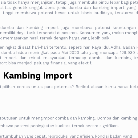
ia tidak hanya menjanjikan, tetapi juga membuka pintu lebar bagi pet
itas genetik unggul. Jenis-jenis domba dan kambing import yang 
tas tinggi membawa potensi besar untuk bisnis budidaya, terutama 
snis domba dan kambing import juga membawa potensi keuntungan
an memiliki daya tarik tersendiri di pasaran. Konsumen yang makin mengh
k memasarkan hasil ternak dengan harga yang lebih baik.
ngkat di saat hari-hari tertentu, seperti hari Raya Idul Adha. Badan 
u domba hidup meningkat pada Mei 2023 lalu yang mencapai 129.930 d
ilai import dan minat masyarakat terhadap domba dan kambing i
 bisa menjadi peluang finansial yang efektif.
 Kambing Import
 pilihan cerdas untuk para peternak? Berikut alasan kamu harus bet
m keputusan untuk mengimpor domba dan kambing. Domba dan kambing
bawa potensi peningkatan kualitas ternak secara signifikan.
ertumbuhan yang cepat, reproduksi yang efisien, kondisi badan yang