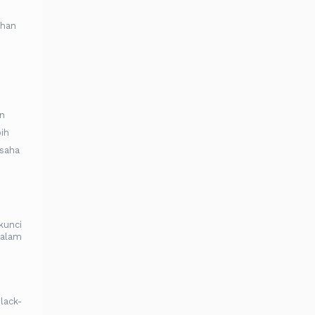
han
an
ih
usaha
kunci
dalam
lack-