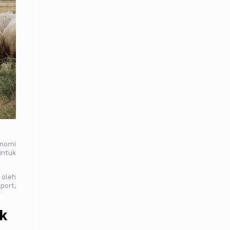
onomi
untuk
 oleh
port,
k