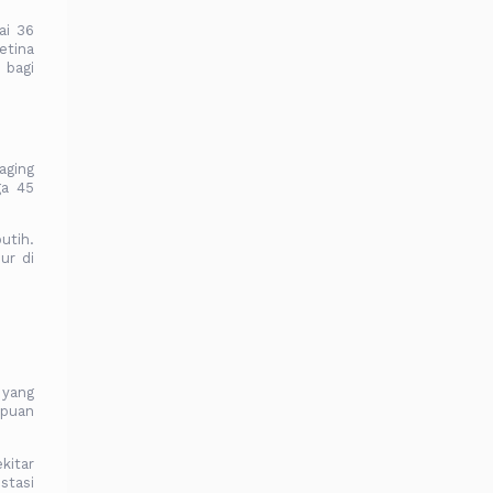
ai 36
etina
 bagi
aging
ga 45
utih.
ur di
 yang
mpuan
kitar
stasi