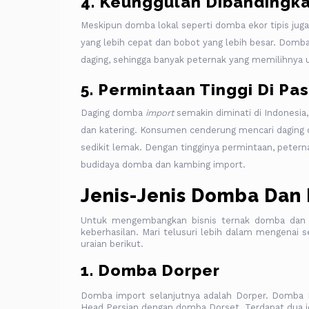
4. Keunggulan Dibandingk
Meskipun domba lokal seperti domba ekor tipis jug
yang lebih cepat dan bobot yang lebih besar. Domba 
daging, sehingga banyak peternak yang memilihnya u
5. Permintaan Tinggi Di Pa
Daging domba
import
semakin diminati di Indonesia
dan katering. Konsumen cenderung mencari daging 
sedikit lemak. Dengan tingginya permintaan, peter
budidaya domba dan kambing import.
Jenis-Jenis Domba Dan
Untuk mengembangkan bisnis ternak domba dan k
keberhasilan. Mari telusuri lebih dalam mengenai 
uraian berikut.
1. Domba Dorper
Domba import selanjutnya adalah Dorper. Domba Dor
Head Persian dengan domba Dorset. Terdapat dua j