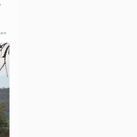
,
are