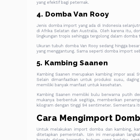
yang efektif bagi peternak.
4. Domba Van Rooy
Jenis domba import yang ada di Indonesia selanju
di Afrika Selatan dan Australia. Oleh karena itu,
lingkungan tropis sehingga tergolong dalam domba
Ukuran tubuh domba Van Rooy sedang hingga besar y
yang menggantung. Sama seperti domba import seb
5. Kambing Saanen
Kambing Saanen merupakan kambing impor asal Sw
Selain dimanfaatkan untuk produksi susu, dagin
memiliki banyak manfaat untuk kesehatan.
Kambing Saanen memiliki bulu berwarna putih deng
mukanya berbentuk segitiga, memberikan penamp
kilogram dengan tinggi 94 sentimeter. Sementara it
Cara Mengimport Domb
Untuk melakukan import domba dan kambing, ka
ditetapkan pemerintah. Izin ini merupakan lang
berada dalam kerangka hukum yang berlaku, ser