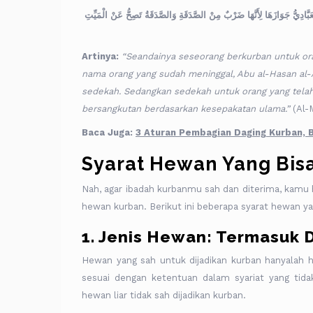
َبَّادِيُّ جَوَازَهَا لِأَنَّهَا ضَرْبٌ مِنْ الصَّدَقَةِ وَالصَّدَقَةُ تَصِحُّ عَنْ الْمَيِّتِ
Artinya:
“Seandainya seseorang berkurban untuk oran
nama orang yang sudah meninggal, Abu al-Hasan al
sedekah. Sedangkan sedekah untuk orang yang telah
bersangkutan berdasarkan kesepakatan ulama.”
(Al-
Baca Juga:
3 Aturan Pembagian Daging Kurban, 
Syarat Hewan Yang Bis
Nah, agar ibadah kurbanmu sah dan diterima, kam
hewan kurban. Berikut ini beberapa syarat hewan ya
1. Jenis Hewan: Termasuk 
Hewan yang sah untuk dijadikan kurban hanyalah he
sesuai dengan ketentuan dalam syariat yang tid
hewan liar tidak sah dijadikan kurban.