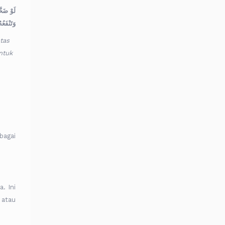
لَوْ ضَحّ
وَتَنْفَعُه
tas
ntuk
bagai
. Ini
 atau