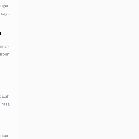
engan
rcaya
?
enar-
urban
dalah
 rasa
kukan