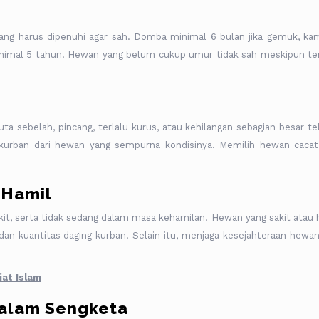
p
yang harus dipenuhi agar sah. Domba minimal 6 bulan jika gemuk, ka
inimal 5 tahun. Hewan yang belum cukup umur tidak sah meskipun ter
a sebelah, pincang, terlalu kurus, atau kehilangan sebagian besar tel
a kurban dari hewan yang sempurna kondisinya. Memilih hewan cacat
 Hamil
kit, serta tidak sedang dalam masa kehamilan. Hewan yang sakit atau 
dan kuantitas daging kurban. Selain itu, menjaga kesejahteraan hewan
at Islam
 Dalam Sengketa