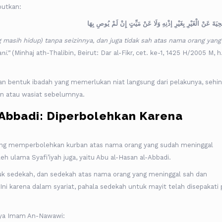
utkan:
حِيَةَ عَنْ الْغَيْرِ بِغَيْرِ إذْنِهِ وَلَا عَنْ مَيِّتٍ إِنْ لَمْ يُوصِ بِهَا
 masih hidup) tanpa seizinnya, dan juga tidak sah atas nama orang yang
ni.”
(Minhaj ath-Thalibin, Beirut: Dar al-Fikr, cet. ke-1, 1425 H/2005 M, h
 bentuk ibadah yang memerlukan niat langsung dari pelakunya, sehi
izin atau wasiat sebelumnya.
Abbadi: Diperbolehkan Karena
yang memperbolehkan kurban atas nama orang yang sudah meninggal
h ulama Syafi’iyah juga, yaitu Abu al-Hasan al-Abbadi.
k sedekah, dan sedekah atas nama orang yang meninggal sah dan
ni karena dalam syariat, pahala sedekah untuk mayit telah disepakati 
ya Imam An-Nawawi: