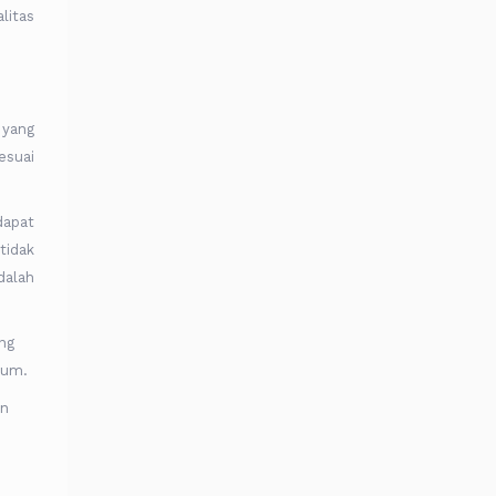
litas
 yang
esuai
dapat
tidak
dalah
ng
hum.
an