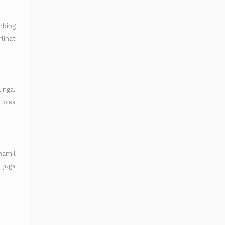
mbing
lihat
inga.
 bisa
hamil
 juga