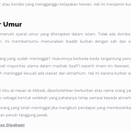
t atau kondisi yang mengganggu kelayakan hewan. Hal ini menjamin kua
ar Umur
enuhi syarat umur yang ditetapkan dalam Islam. Tidak ada domba
an. Ini membantumu menunaikan ibadah kurban dengan sah dan s
orang yang sudah meninggal? Hukumnya berbeda-beda tergantung pen
pat mayoritas ulama dalam mazhab Syafi’i seperti Imam An-Nawawi, 
 meninggal kecuali ada wasiat dari almarhum. Hal ini karena kurban a
 Abu al-Hasan al-Abbadi, diperbolehkan berkurban atas nama orang ya
ap sebagai bentuk sedekah yang pahalanya tetap sampai kepada almar
 orang yang telah meninggal jika mengikuti pendapat yang membolehk
 dan penuh tanggung jawab.
rus Dipahami