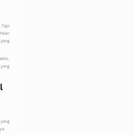
 Tapi
ehkan
 yang
khir.
 yang
l
 yang
ya.