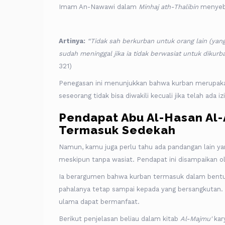
Imam An-Nawawi dalam
Minhaj ath-Thalibin
menyeb
Artinya:
“Tidak sah berkurban untuk orang lain (yang
sudah meninggal jika ia tidak berwasiat untuk dikurba
321)
Penegasan ini menunjukkan bahwa kurban merupakan
seseorang tidak bisa diwakili kecuali jika telah ada 
Pendapat Abu Al-Hasan Al-
Termasuk Sedekah
Namun, kamu juga perlu tahu ada pandangan lain 
meskipun tanpa wasiat. Pendapat ini disampaikan ole
Ia berargumen bahwa kurban termasuk dalam bentu
pahalanya tetap sampai kepada yang bersangkutan. I
ulama dapat bermanfaat.
Berikut penjelasan beliau dalam kitab
Al-Majmu'
kar